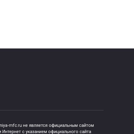
 в
Горячая линия МФЦ в
Красной Горе
0
332
niya-mfc.ru не является официальным сайтом
 Интернет с указанием официального сайта