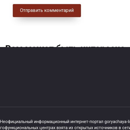
Вам может быть интересно
Горячая линия МФЦ
орячая линия МФЦ в
Климово Брянской
Выгоничах
области
0
270
0
503
 Неофициальный информационный интернет-портал goryachaya-li
офункциональных центрах взята из открытых источников в сети