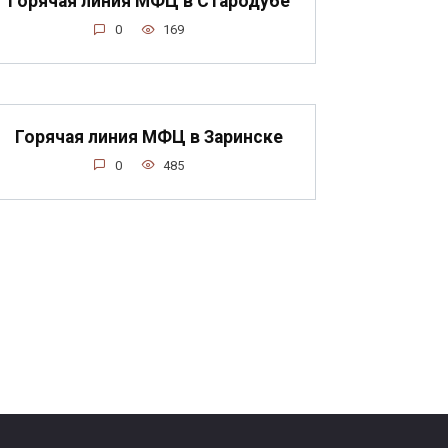
Горячая линия МФЦ в Стародубе
0
169
Горячая линия МФЦ в Заринске
0
485