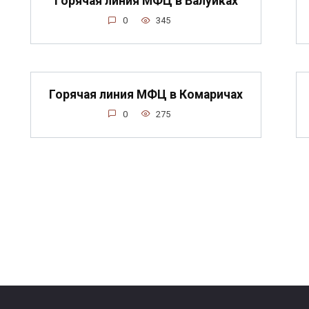
Горячая линия МФЦ в Валуйках
0
345
Горячая линия МФЦ в Комаричах
0
275