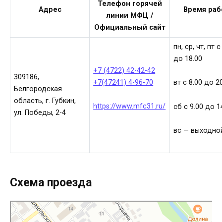
Телефон горячей
Адрес
Время ра
линии МФЦ /
Официальный сайт
пн, ср, чт, пт с
до 18.00
+7 (4722) 42-42-42
309186,
+7(47241) 4-96-70
вт с 8.00 до 2
Белгородская
область, г. Губкин,
https://www.mfc31.ru/
сб с 9.00 до 1
ул. Победы, 2-4
вс — выходно
Схема проезда
МФЦ Мои документы
МФЦ в Губкине